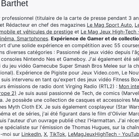
 Barthet
professionnel (titulaire de la carte de presse pendant 3 ans
 et Rédacteur en chef des magazines
Le Mag Sport Auto
,
L
mobile et véhicules de prestige
et
Le Mag Jeux High-Tech -
cinéma, Smartphones
.
Expérience de Gamer et de collecti
rt d'une solide expérience en compétition avec 55 courses
s diverses catégories : Passionné de jeux vidéo depuis l'âge
 consoles Nintendo Nes et Gameboy. J'ai également été séle
i du jeu vidéo Gamecube Super Smash Bros Melee sur la 
ional). Expérience de Pigiste pour Jeux Video.com, Le Nouv
je suis intervenu en tant qu'expert des jeux vidéo Fitness B
eurs émissions de radio dont Virging Radio (RTL2) :
Mon inte
rope 2)
Je suis aussi passionné de Tech, de comics (Marve
ya. Je possède une collection de casques et accessoires Ma
ines Myth Cloth EX. Je suis également cosplayeur (Star War
éma et de séries, j'ai été figurant dans le film d'Olivier M
suis l'auteur d'un ouvrage publié chez l'Harmattan. J'ai ré
ue spécialiste sur l'émission de Thomas Hugues, sur la chaî
z-moi sur
LinkedIn
,
X
,
TikTok
,
LeMagJeuxHighTech - YouTu