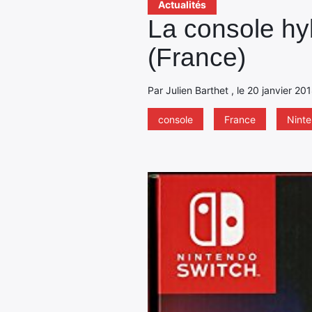
Actualités
La console hy
(France)
Par Julien Barthet , le 20 janvier 20
console
France
Ninte