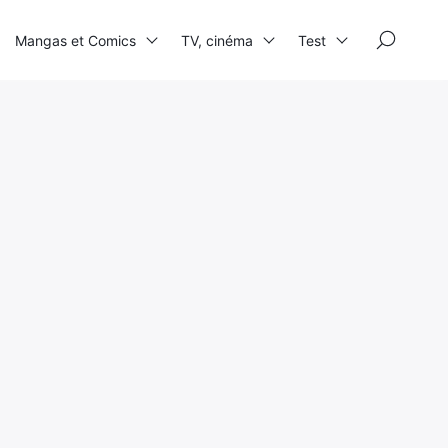
×
Mangas et Comics
TV, cinéma
Test