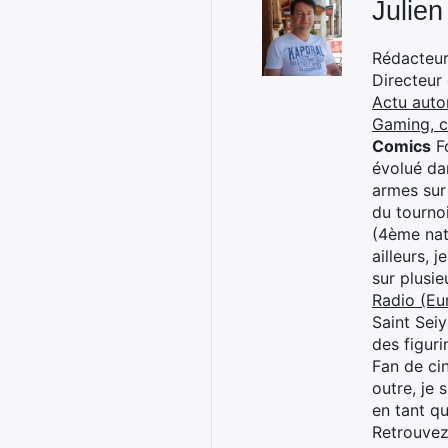
Julien
Rédacteur 
Directeur
Actu auto
Gaming, 
Comics
Fo
évolué dan
armes sur
du tourno
(4ème nat
ailleurs, 
sur plusi
Radio (Eu
Saint Sei
des figur
Fan de cin
outre, je 
en tant q
Retrouve