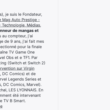
), je suis le Fondateur,
e Mag Auto Prestige -
 Technologie, Médias,
onneur de mangas et
 au compteur, j'ai
 de 9 ans, j'ai fait mes
ctionné pour la finale
chaîne TV Game One
el Obs et e TF1. Par
oxing (Switch et Switch 2)
rvention sur Virgin
l, DC Comics) et de
rvel Legends Series et
s, DC Comics, Marvel).
archal, LES LYONNAIS. En
cemment été intervenant
ne TV B Smart.
be