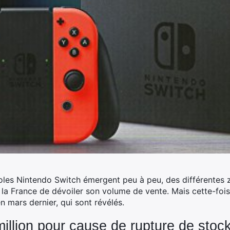
soles Nintendo Switch émergent peu à peu, des différentes
e la France de dévoiler son volume de vente.
Mais cette-fois,
n mars dernier, qui sont révélés.
million pour cause de rupture de stoc