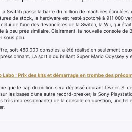
ue la Switch passe la barre du million de machines écoulées
ures de stock, le hardware est resté scotché à 911 000 ve
 celui de l’une des devancières de la Switch, la Wii, qui éta
e à peu près similaire. Clairement, la nouvelle console de 
r sous peu.
ffre, soit 460.000 consoles, a été réalisé en seulement deux
ressionnant. La sortie du brillant Super Mario Odyssey y 
o Labo : Prix des kits et démarrage en trombe des préc
me que le cap du million sera dépassé courant février. Si cel
, sur les bases d’une autre record-breaker, la Sony Playstatio
es très impressionnants) de la console en question, une tel
er.