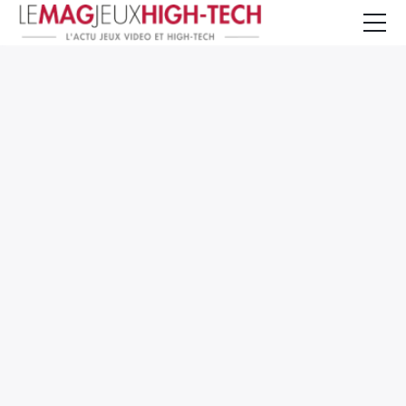
Jeux Vidéo
PC et Hardware
Smartphone et Tablettes
High-Tech
Mangas et Comics
TV, cinéma
Test