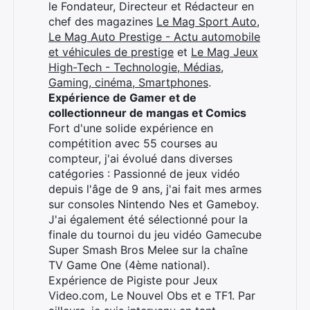
le Fondateur, Directeur et Rédacteur en
chef des magazines
Le Mag Sport Auto
,
Le Mag Auto Prestige - Actu automobile
et véhicules de prestige
et
Le Mag Jeux
High-Tech - Technologie, Médias,
Gaming, cinéma, Smartphones
.
Expérience de Gamer et de
collectionneur de mangas et Comics
Fort d'une solide expérience en
compétition avec 55 courses au
compteur, j'ai évolué dans diverses
catégories : Passionné de jeux vidéo
depuis l'âge de 9 ans, j'ai fait mes armes
sur consoles Nintendo Nes et Gameboy.
J'ai également été sélectionné pour la
finale du tournoi du jeu vidéo Gamecube
Super Smash Bros Melee sur la chaîne
TV Game One (4ème national).
Expérience de Pigiste pour Jeux
Video.com, Le Nouvel Obs et e TF1. Par