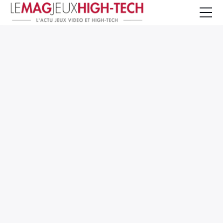
Jeux Vidéo
PC et Hardware
Smartphone et Tablettes
High-Tech
Mangas et Comics
TV, cinéma
Test