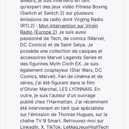
ailleurs, je suis intervenu en tant
qu'expert des jeux vidéo Fitness Boxing
(Switch et Switch 2) sur plusieurs
émissions de radio dont Virging Radio
(RTL2) :
Mon intervention sur Virgin
Radio (Europe 2)
Je suis aussi
passionné de Tech, de comics (Marvel,
DC Comics) et de Saint Seiya. Je
possède une collection de casques et
accessoires Marvel Legends Series et
des figurines Myth Cloth EX. Je suis
également cosplayeur (Star Wars, DC
Comics, Marvel). Fan de cinéma et de
séries, j'ai été figurant dans le film
d'Olivier Marchal, LES LYONNAIS. En
outre, je suis l'auteur d'un ouvrage
publié chez l'Harmattan. J'ai récemment
été intervenant en tant que spécialiste
sur l'émission de Thomas Hugues, sur la
chaîne TV B Smart. Retrouvez-moi sur
LinkedIn
,
X
,
TikTok
,
LeMagJeuxHighTech