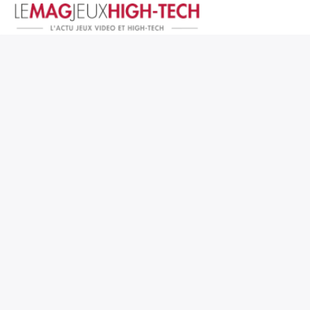
Jeux Vidéo
PC et Hardware
Smartphone et Tablettes
High-Tech
Mangas et Comics
TV, cinéma
Test