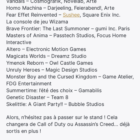
Vandals – Cosmografik, Novelab, Arte
Homo Machina – Darjeeling, Feierabend!, Arte
Fear Effet Reinvented –
Sushee
, Square Enix Inc.
La console de jeu Wizama
Brave Frontier: The Last Summoner – gumi Inc. Paris
Masters of Anima – Passtech Studios, Focus Home
Interactive
Altero – Electronic Motion Games
Magicats Worlds – Dreamz Studio
Ymenok Reborn – Owl Castle Games
Unruly Heroes – Magic Design Studios
Monster Boy and the Cursed Kingdom – Game Atelier,
FDG Entertainment
Summertime: l’été des choix – Gamabilis
Genetic Disaster – Team 8
Skelittle: A Giant Party!! – Bubble Studios
Alors, n’hésitez pas à passer sur le stand ! Cela
changera de Call of Duty ou Assassin’s Creed… déjà
sortis en plus !