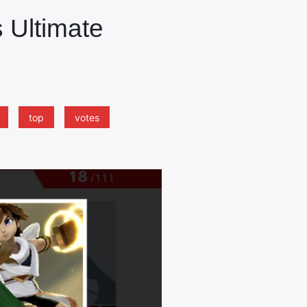
 Ultimate
top
votes