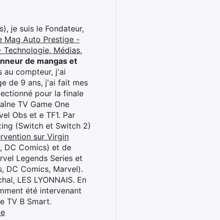
), je suis le Fondateur,
e Mag Auto Prestige -
 Technologie, Médias,
onneur de mangas et
 au compteur, j'ai
 de 9 ans, j'ai fait mes
ctionné pour la finale
chaîne TV Game One
el Obs et e TF1. Par
oxing (Switch et Switch 2)
rvention sur Virgin
l, DC Comics) et de
rvel Legends Series et
s, DC Comics, Marvel).
archal, LES LYONNAIS. En
cemment été intervenant
ne TV B Smart.
be