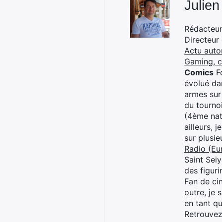
Julien
Rédacteur 
Directeur
Actu auto
Gaming, 
Comics
Fo
évolué dan
armes sur
du tourno
(4ème nat
ailleurs, 
sur plusi
Radio (Eu
Saint Sei
des figur
Fan de cin
outre, je 
en tant q
Retrouve