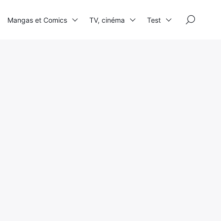
×
Mangas et Comics
TV, cinéma
Test