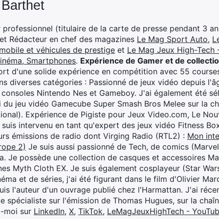
 Barthet
professionnel (titulaire de la carte de presse pendant 3 ans
 et Rédacteur en chef des magazines
Le Mag Sport Auto
,
L
mobile et véhicules de prestige
et
Le Mag Jeux High-Tech -
cinéma, Smartphones
.
Expérience de Gamer et de collecti
rt d'une solide expérience en compétition avec 55 courses
s diverses catégories : Passionné de jeux vidéo depuis l'âge
 consoles Nintendo Nes et Gameboy. J'ai également été séle
i du jeu vidéo Gamecube Super Smash Bros Melee sur la 
ional). Expérience de Pigiste pour Jeux Video.com, Le Nouv
je suis intervenu en tant qu'expert des jeux vidéo Fitness B
eurs émissions de radio dont Virging Radio (RTL2) :
Mon inte
rope 2)
Je suis aussi passionné de Tech, de comics (Marve
ya. Je possède une collection de casques et accessoires Ma
ines Myth Cloth EX. Je suis également cosplayeur (Star War
éma et de séries, j'ai été figurant dans le film d'Olivier M
suis l'auteur d'un ouvrage publié chez l'Harmattan. J'ai ré
ue spécialiste sur l'émission de Thomas Hugues, sur la chaî
z-moi sur
LinkedIn
,
X
,
TikTok
,
LeMagJeuxHighTech - YouTu