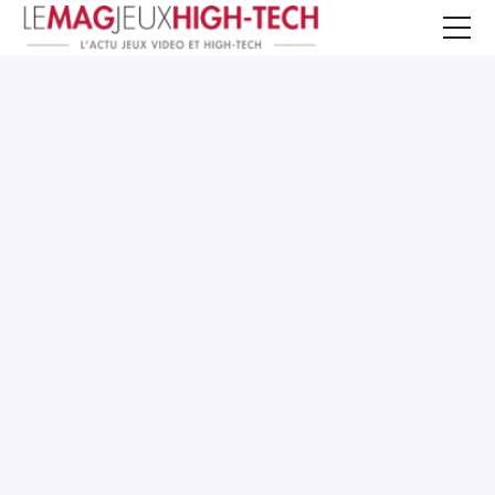
Jeux Vidéo
PC et Hardware
Smartphone et Tablettes
High-Tech
Mangas et Comics
TV, cinéma
Test