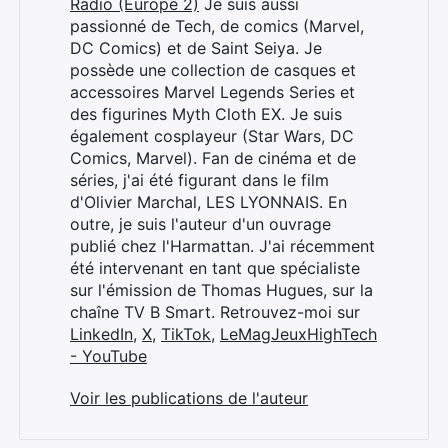
Radio (Europe 2)
Je suis aussi
passionné de Tech, de comics (Marvel,
DC Comics) et de Saint Seiya. Je
possède une collection de casques et
accessoires Marvel Legends Series et
des figurines Myth Cloth EX. Je suis
également cosplayeur (Star Wars, DC
Comics, Marvel). Fan de cinéma et de
séries, j'ai été figurant dans le film
d'Olivier Marchal, LES LYONNAIS. En
outre, je suis l'auteur d'un ouvrage
publié chez l'Harmattan. J'ai récemment
été intervenant en tant que spécialiste
sur l'émission de Thomas Hugues, sur la
chaîne TV B Smart. Retrouvez-moi sur
LinkedIn
,
X
,
TikTok
,
LeMagJeuxHighTech
- YouTube
Voir les publications de l'auteur