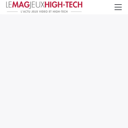
Jeux Vidéo
PC et Hardware
Smartphone et Tablettes
High-Tech
Mangas et Comics
TV, cinéma
Test