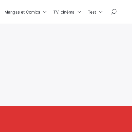
×
Mangas et Comics
TV, cinéma
Test