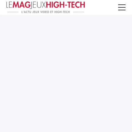
Jeux Vidéo
PC et Hardware
Smartphone et Tablettes
High-Tech
Mangas et Comics
TV, cinéma
Test