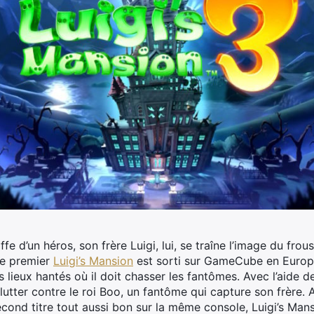
ffe d’un héros, son frère Luigi, lui, se traîne l’image du frou
le premier
Luigi’s Mansion
est sorti sur GameCube en Europe.
 lieux hantés où il doit chasser les fantômes. Avec l’aide d
t lutter contre le roi Boo, un fantôme qui capture son frère.
econd titre tout aussi bon sur la même console, Luigi’s Man