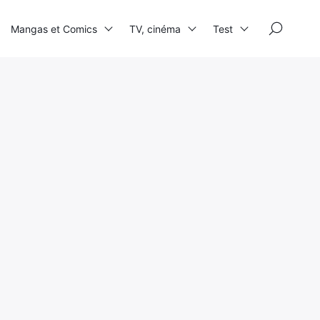
×
Mangas et Comics
TV, cinéma
Test