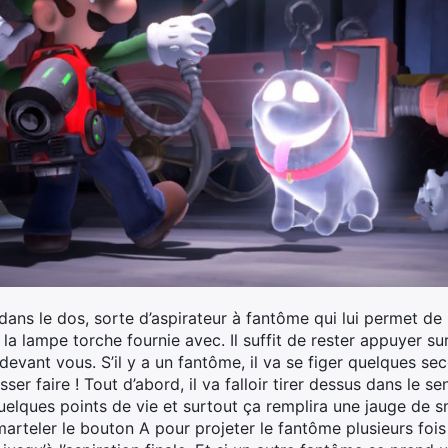
dans le dos, sorte d’aspirateur à fantôme qui lui permet de le
r la lampe torche fournie avec. Il suffit de rester appuyer s
 devant vous. S’il y a un fantôme, il va se figer quelques s
aisser faire ! Tout d’abord, il va falloir tirer dessus dans le 
 quelques points de vie et surtout ça remplira une jauge de
 marteler le bouton A pour projeter le fantôme plusieurs fois