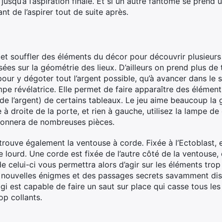
jusqu’à l’aspiration finale. Et si un autre fantôme se pren
t de l’aspirer tout de suite après.
r et souffler des éléments du décor pour découvrir plusieurs 
es sur la géométrie des lieux. D’ailleurs on prend plus de 
r y dégoter tout l’argent possible, qu’à avancer dans le scé
mpe révélatrice. Elle permet de faire apparaître des élément
 de l’argent) de certains tableaux. Le jeu aime beaucoup la 
à droite de la porte, et rien à gauche, utilisez la lampe de
donnera de nombreuses pièces.
ouve également la ventouse à corde. Fixée à l’Ectoblast, el
ourd. Une corde est fixée de l’autre côté de la ventouse,
e celui-ci vous permettra alors d’agir sur les éléments trop
 nouvelles énigmes et des passages secrets savamment dissi
igi est capable de faire un saut sur place qui casse tous les
op collants.