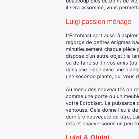
beaucoup plus de point de vie, 
il sera assommé, vous permettan
Luigi passion ménage
L’Ectoblast sert aussi à aspire
regorge de petites énigmes basé
minutieusement chaque pièce pou
dispose d’un autre objet : la la
ou de faire sortir vos amis (ou
dans une pièce avec une plante 
une seconde plante, qui vous 
Au menu des nouveautés on retr
comme une porte ou un meuble l
votre Ectoblast. La puissance d
ventouse. Cela donne lieu à de
dernière nouveauté du titre, Lu
rats et chauve-souris un peu tr
Luigi & Gluigi