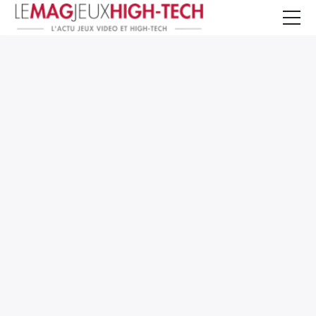
Jeux Vidéo
PC et Hardware
Smartphone et Tablettes
High-Tech
Mangas et Comics
TV, cinéma
Test