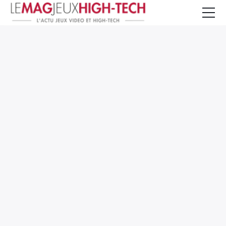
Jeux Vidéo
PC et Hardware
Smartphone et Tablettes
High-Tech
Mangas et Comics
TV, cinéma
Test