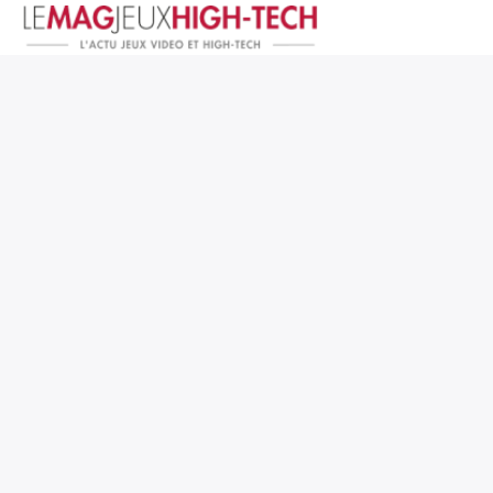
Jeux Vidéo
PC et Hardware
Smartphone et Tablettes
High-Tech
Mangas et Comics
TV, cinéma
Test