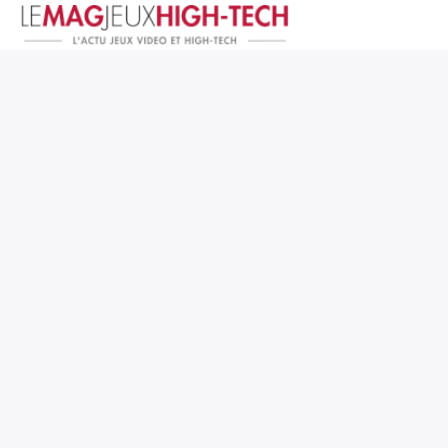
Jeux Vidéo
PC et Hardware
Smartphone et Tablettes
High-Tech
Mangas et Comics
TV, cinéma
Test