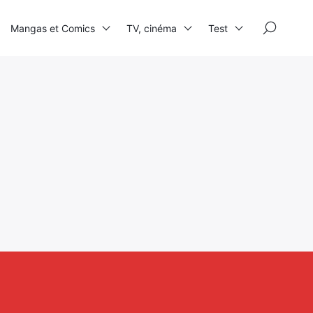
×
Mangas et Comics
TV, cinéma
Test