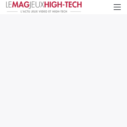
Jeux Vidéo
PC et Hardware
Smartphone et Tablettes
High-Tech
Mangas et Comics
TV, cinéma
Test