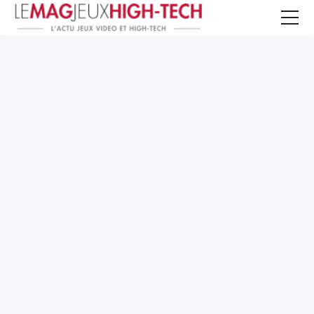
Jeux Vidéo
PC et Hardware
Smartphone et Tablettes
High-Tech
Mangas et Comics
TV, cinéma
Test