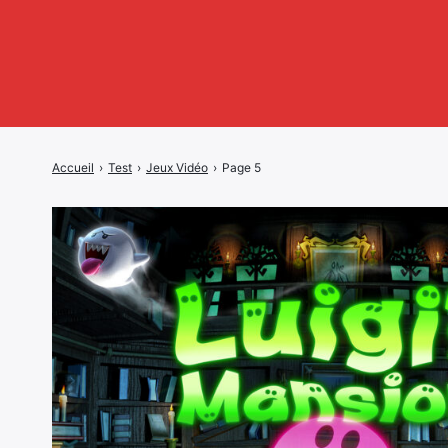
Accueil
›
Test
›
Jeux Vidéo
›
Page 5