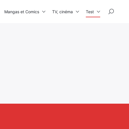
×
Mangas et Comics
TV, cinéma
Test