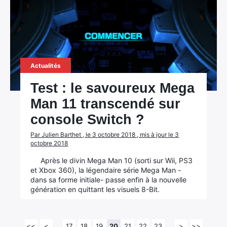
Actualités
Test : le savoureux Mega
Man 11 transcendé sur
console Switch ?
Par Julien Barthet , le 3 octobre 2018 , mis à jour le 3
octobre 2018
Après le divin Mega Man 10 (sorti sur Wii, PS3
et Xbox 360), la légendaire série Mega Man -
dans sa forme initiale- passe enfin à la nouvelle
génération en quittant les visuels 8-Bit.
<<
<
17
18
19
20
21
22
23
>
>>