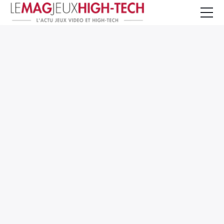
Jeux Vidéo
PC et Hardware
Smartphone et Tablettes
High-Tech
Mangas et Comics
TV, cinéma
Test