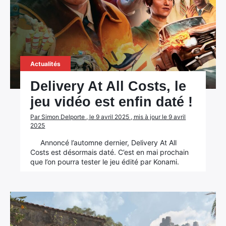
Actualités
×
Delivery At All Costs, le
jeu vidéo est enfin daté !
Par Simon Delporte , le 9 avril 2025 , mis à jour le 9 avril
Rechercher
2025
:
Annoncé l’automne dernier, Delivery At All
Costs est désormais daté. C’est en mai prochain
que l’on pourra tester le jeu édité par Konami.