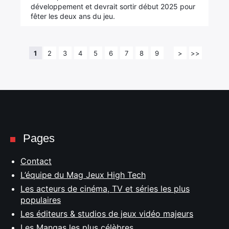
développement et devrait sortir début 2025 pour
fêter les deux ans du jeu.
1
2
3
4
5
6
7
8
9
>
>>
Pages
Contact
L’équipe du Mag Jeux High Tech
Les acteurs de cinéma, TV et séries les plus
populaires
Les éditeurs & studios de jeux vidéo majeurs
Les Mangas les plus célèbres