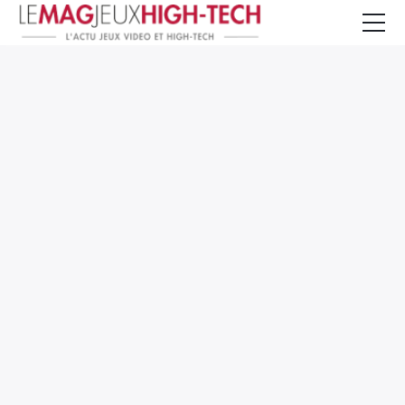
Jeux Vidéo
PC et Hardware
Smartphone et Tablettes
High-Tech
Mangas et Comics
TV, cinéma
Test