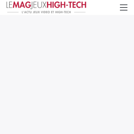
Jeux Vidéo
PC et Hardware
Smartphone et Tablettes
High-Tech
Mangas et Comics
TV, cinéma
Test