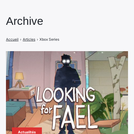
Archive
Accueil
›
Articles
›
Xbox Series
Actualités