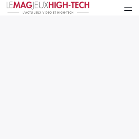
Jeux Vidéo
PC et Hardware
Smartphone et Tablettes
High-Tech
Mangas et Comics
TV, cinéma
Test