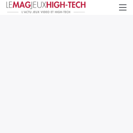
Jeux Vidéo
PC et Hardware
Smartphone et Tablettes
High-Tech
Mangas et Comics
TV, cinéma
Test