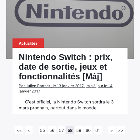
Actualités
Nintendo Switch : prix,
date de sortie, jeux et
fonctionnalités [Màj]
Par Julien Barthet , le 13 janvier 2017 , mis à jour le 14
janvier 2017
C'est officiel, la Nintendo Switch sortira le 3
mars prochain, partout dans le monde.
<<
<
55
56
57
58
59
60
61
>
>>