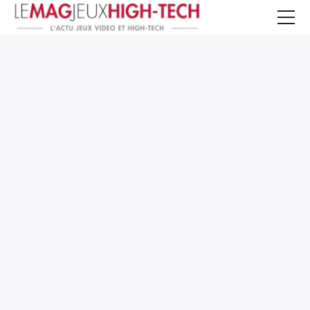
Jeux Vidéo
PC et Hardware
Smartphone et Tablettes
High-Tech
Mangas et Comics
TV, cinéma
Test