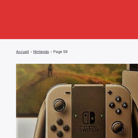
Accueil
›
Nintendo
›
Page 59