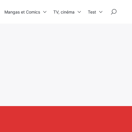
×
Mangas et Comics
TV, cinéma
Test