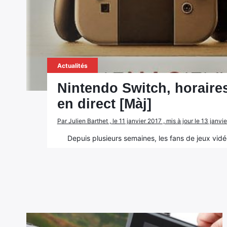
Actualités
Nintendo Switch, horaires
en direct [Màj]
Par Julien Barthet , le 11 janvier 2017 , mis à jour le 13 jan
Depuis plusieurs semaines, les fans de jeux vidéo