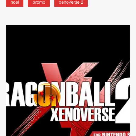
noel
promo
xenoverse 2