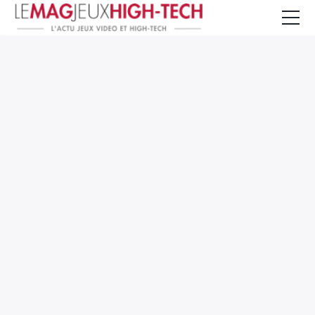
Jeux Vidéo
PC et Hardware
Smartphone et Tablettes
High-Tech
Mangas et Comics
TV, cinéma
Test