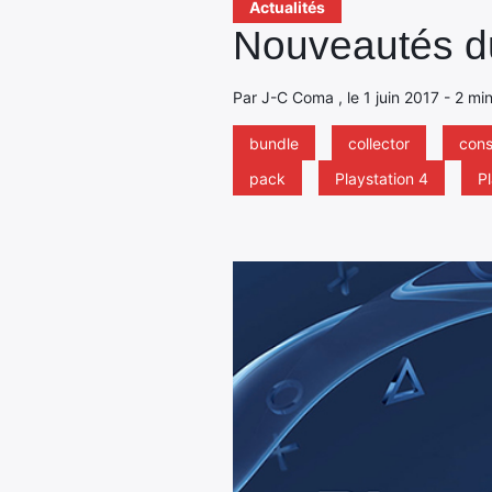
Actualités
Nouveautés du
Par J-C Coma , le 1 juin 2017 - 2 mi
bundle
collector
cons
pack
Playstation 4
P