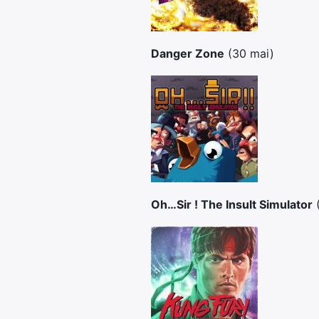
Danger Zone
(30 mai)
Oh…Sir ! The Insult Simulator
(