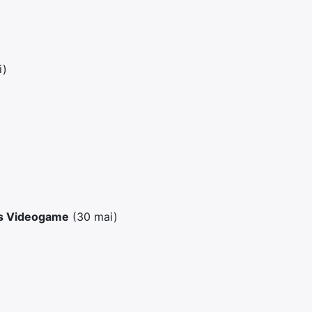
i)
ss Videogame
(30 mai)