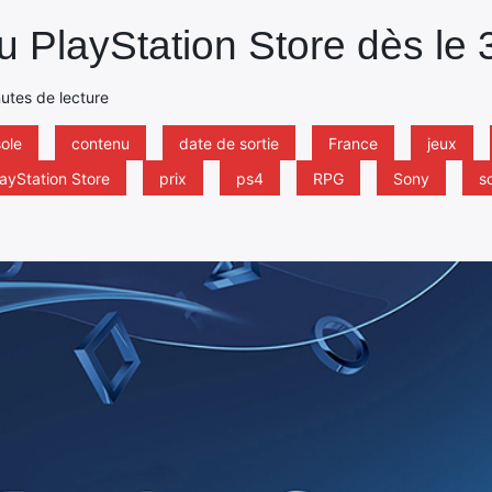
 PlayStation Store dès le
nutes de lecture
ole
contenu
date de sortie
France
jeux
layStation Store
prix
ps4
RPG
Sony
so