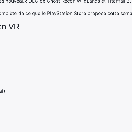
i les nouveaux DLC de Ghost Recon WildLands et Titanfall 2.
 complète de ce que le PlayStation Store propose cette sema
ion VR
ai)