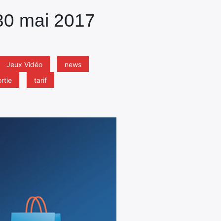
 30 mai 2017
Jeux Vidéo
news
rtie
tarif