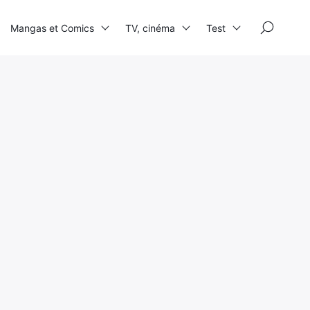
×
Mangas et Comics
TV, cinéma
Test