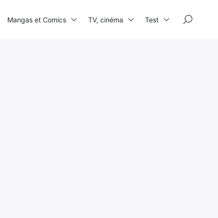
×
Mangas et Comics
TV, cinéma
Test