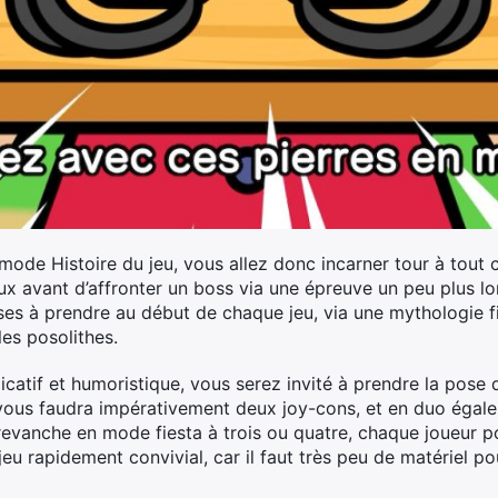
e mode Histoire du jeu, vous allez donc incarner tour à tou
ux avant d’affronter un boss via une épreuve un peu plus 
ses à prendre au début de chaque jeu, via une mythologie fi
les posolithes.
licatif et humoristique, vous serez invité à prendre la pose
l vous faudra impérativement deux joy-cons, et en duo égal
 revanche en mode fiesta à trois ou quatre, chaque joueur p
 jeu rapidement convivial, car il faut très peu de matériel p