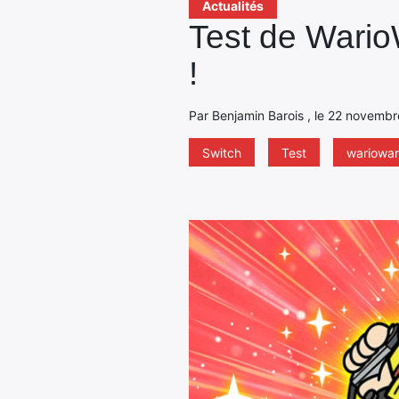
Actualités
Test de Wario
!
Par Benjamin Barois , le 22 novembr
Switch
Test
wariowa