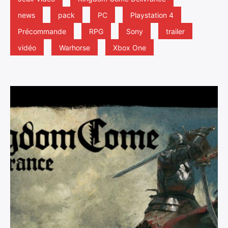
news
pack
PC
Playstation 4
Précommande
RPG
Sony
trailer
vidéo
Warhorse
Xbox One