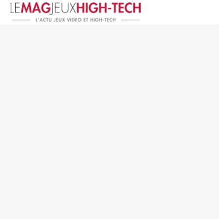
Jeux Vidéo
PC et Hardware
Smartphone et Tablettes
High-Tech
Mangas et Comics
TV, cinéma
Test