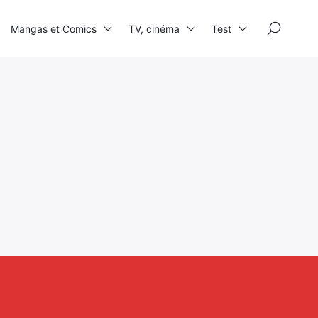
×
Mangas et Comics
TV, cinéma
Test