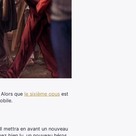
. Alors que
le sixième opus
est
obile.
 Il mettra en avant un nouveau
vez bien lu, un nouveau héros