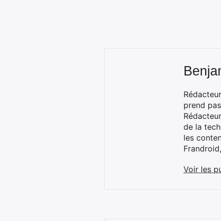
Benja
Rédacteur
prend pas
Rédacteur
de la tec
les conte
Frandroid
Voir les p