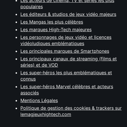
Les acteurs de cinéma, TV et séries les plus
populaires
Les éditeurs & studios de jeux vidéo majeurs
Les Mangas les plus célèbres
Les marques High-Tech majeures
Les personnages de jeux vidéo et licences
vidéoludiques emblématiques
Les principales marques de Smartphones
Les principaux canaux de streaming (films et
séries) et de VOD
Les super-héros les plus emblématiques et
connus
Les super-héros Marvel célèbres et acteurs
associés
Mentions Légales
Politique de gestion des cookies & trackers sur
lemagjeuxhightech.com