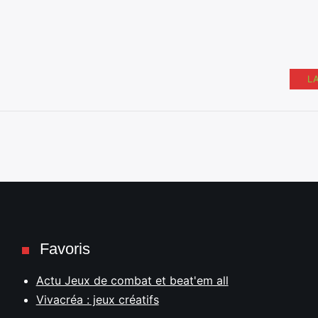
L
Favoris
Actu Jeux de combat et beat'em all
Vivacréa : jeux créatifs