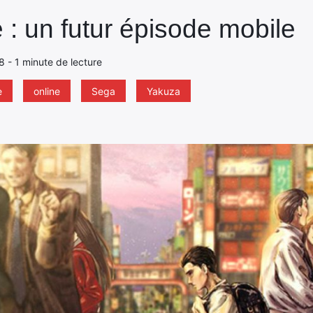
 : un futur épisode mobile
8 - 1 minute de lecture
e
online
Sega
Yakuza