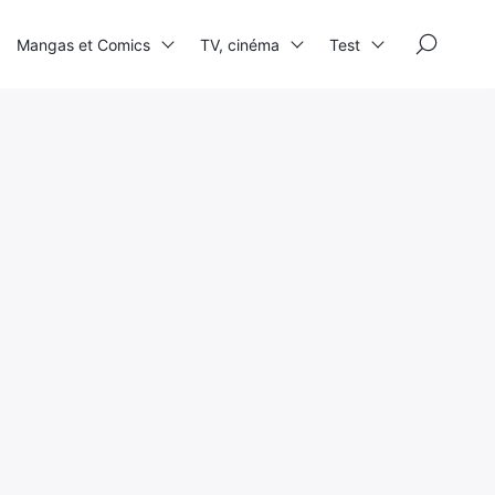
×
Mangas et Comics
TV, cinéma
Test