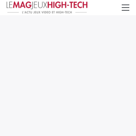
Jeux Vidéo
PC et Hardware
Smartphone et Tablettes
High-Tech
Mangas et Comics
TV, cinéma
Test