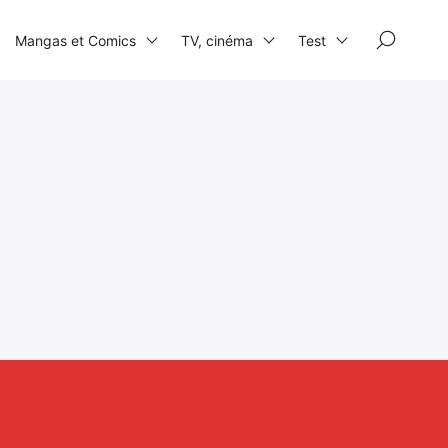
×
Mangas et Comics
TV, cinéma
Test