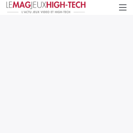
Jeux Vidéo
PC et Hardware
Smartphone et Tablettes
High-Tech
Mangas et Comics
TV, cinéma
Test