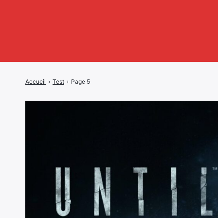
Accueil
›
Test
›
Page 5