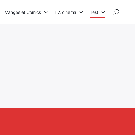
×
Mangas et Comics
TV, cinéma
Test