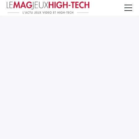
Jeux Vidéo
PC et Hardware
Smartphone et Tablettes
High-Tech
Mangas et Comics
TV, cinéma
Test