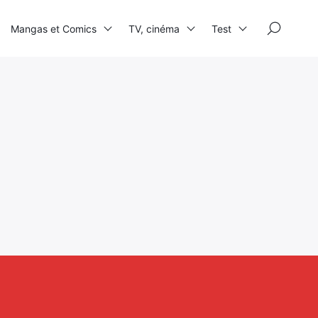
×
Mangas et Comics
TV, cinéma
Test