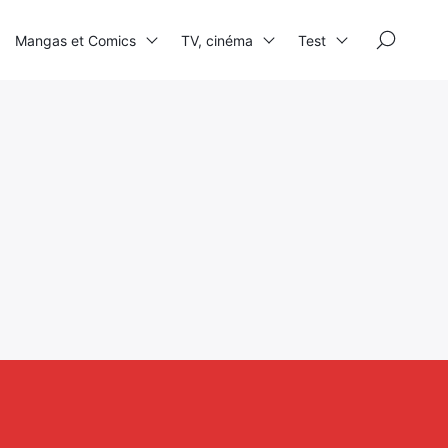
×
Mangas et Comics
TV, cinéma
Test