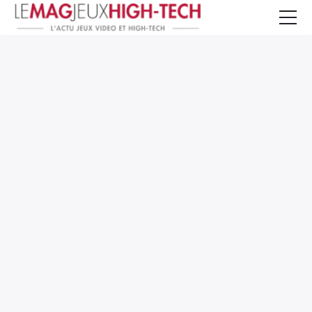
Jeux Vidéo
PC et Hardware
Smartphone et Tablettes
High-Tech
Mangas et Comics
TV, cinéma
Test