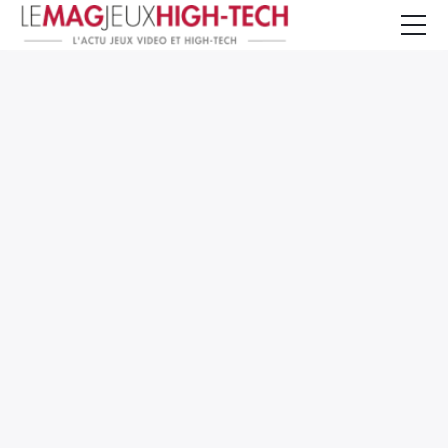
Jeux Vidéo
PC et Hardware
Smartphone et Tablettes
High-Tech
Mangas et Comics
TV, cinéma
Test