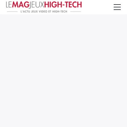
Jeux Vidéo
PC et Hardware
Smartphone et Tablettes
High-Tech
Mangas et Comics
TV, cinéma
Test