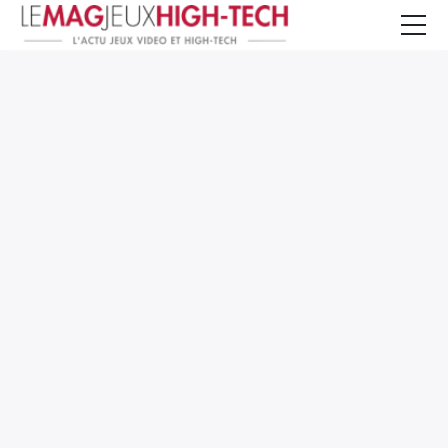
Jeux Vidéo
PC et Hardware
Smartphone et Tablettes
High-Tech
Mangas et Comics
TV, cinéma
Test