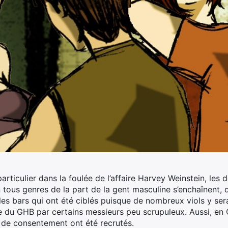
articulier dans la foulée de l’affaire Harvey Weinstein, les 
 tous genres de la part de la gent masculine s’enchaînent, 
les bars qui ont été ciblés puisque de nombreux viols y se
 du GHB par certains messieurs peu scrupuleux. Aussi, en 
s de consentement ont été recrutés.