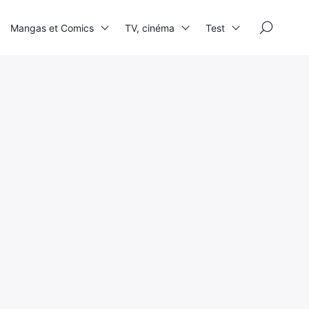
×
Mangas et Comics
TV, cinéma
Test