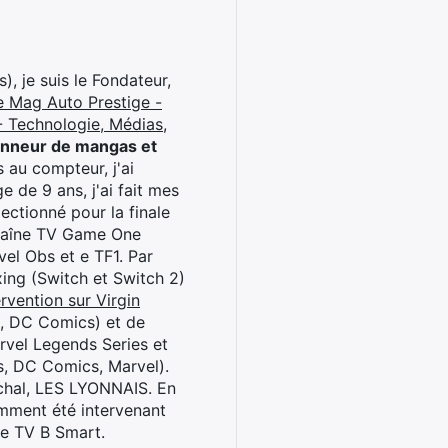
), je suis le Fondateur,
e Mag Auto Prestige -
 Technologie, Médias,
onneur de mangas et
 au compteur, j'ai
 de 9 ans, j'ai fait mes
ctionné pour la finale
chaîne TV Game One
el Obs et e TF1. Par
oxing (Switch et Switch 2)
rvention sur Virgin
l, DC Comics) et de
rvel Legends Series et
s, DC Comics, Marvel).
archal, LES LYONNAIS. En
cemment été intervenant
ne TV B Smart.