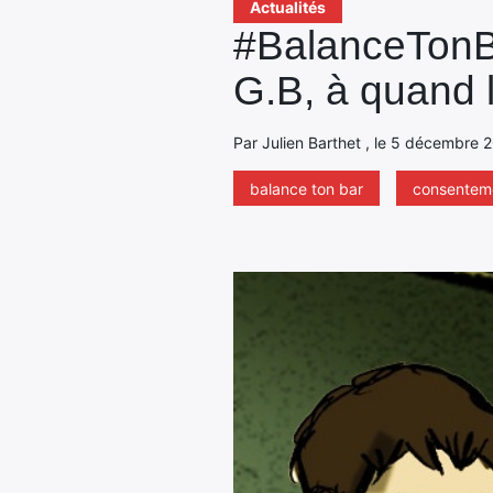
Actualités
#BalanceTonBa
G.B, à quand 
Par Julien Barthet , le 5 décembre 2
balance ton bar
consentem