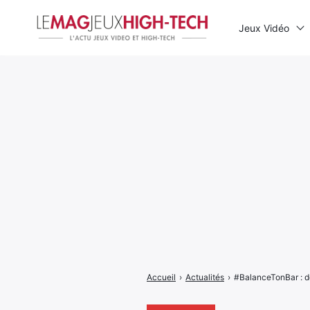
Jeux Vidéo
Rechercher
:
Accueil
›
Actualités
›
#BalanceTonBar : d