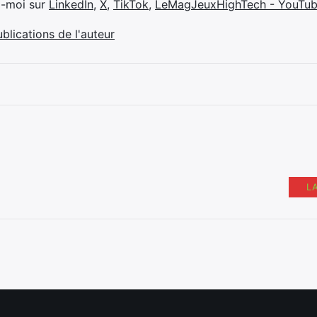
z-moi sur
LinkedIn
,
X
,
TikTok
,
LeMagJeuxHighTech - YouTu
ublications de l'auteur
L