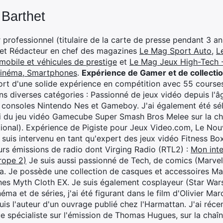
 Barthet
professionnel (titulaire de la carte de presse pendant 3 ans
 et Rédacteur en chef des magazines
Le Mag Sport Auto
,
L
mobile et véhicules de prestige
et
Le Mag Jeux High-Tech -
cinéma, Smartphones
.
Expérience de Gamer et de collecti
rt d'une solide expérience en compétition avec 55 courses
s diverses catégories : Passionné de jeux vidéo depuis l'âge
 consoles Nintendo Nes et Gameboy. J'ai également été séle
i du jeu vidéo Gamecube Super Smash Bros Melee sur la 
ional). Expérience de Pigiste pour Jeux Video.com, Le Nouv
je suis intervenu en tant qu'expert des jeux vidéo Fitness B
eurs émissions de radio dont Virging Radio (RTL2) :
Mon inte
rope 2)
Je suis aussi passionné de Tech, de comics (Marve
ya. Je possède une collection de casques et accessoires Ma
ines Myth Cloth EX. Je suis également cosplayeur (Star War
éma et de séries, j'ai été figurant dans le film d'Olivier M
suis l'auteur d'un ouvrage publié chez l'Harmattan. J'ai ré
ue spécialiste sur l'émission de Thomas Hugues, sur la chaî