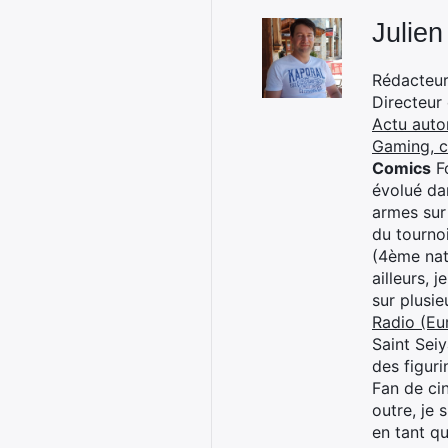
Julien
Rédacteur 
Directeur
Actu auto
Gaming, 
Comics
Fo
évolué dan
armes sur
du tourno
(4ème nat
ailleurs, 
sur plusi
Radio (Eu
Saint Sei
des figur
Fan de cin
outre, je 
en tant q