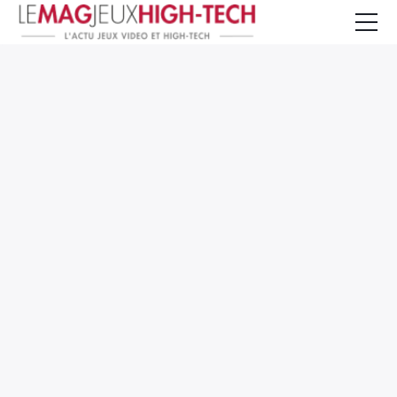
Jeux Vidéo
PC et Hardware
Smartphone et Tablettes
High-Tech
Mangas et Comics
TV, cinéma
Test