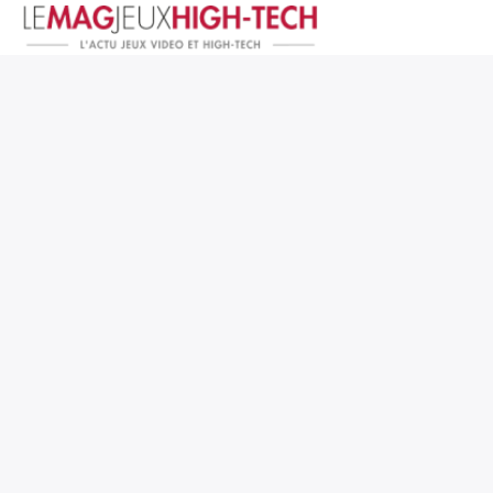
Jeux Vidéo
PC et Hardware
Smartphone et Tablettes
High-Tech
Mangas et Comics
TV, cinéma
Test