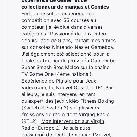
Expérience de Gamer et de
collectionneur de mangas et Comics
Fort d'une solide expérience en
compétition avec 55 courses au
compteur, j'ai évolué dans diverses
catégories : Passionné de jeux vidéo
depuis l'âge de 9 ans, j'ai fait mes armes
sur consoles Nintendo Nes et Gameboy.
J'ai également été sélectionné pour la
finale du tournoi du jeu vidéo Gamecube
Super Smash Bros Melee sur la chaîne
Rechercher
TV Game One (4ème national).
:
Expérience de Pigiste pour Jeux
Video.com, Le Nouvel Obs et e TF1. Par
ailleurs, je suis intervenu en tant
qu'expert des jeux vidéo Fitness Boxing
(Switch et Switch 2) sur plusieurs
émissions de radio dont Virging Radio
(RTL2) :
Mon intervention sur Virgin
Radio (Europe 2)
Je suis aussi
passionné de Tech, de comics (Marvel,