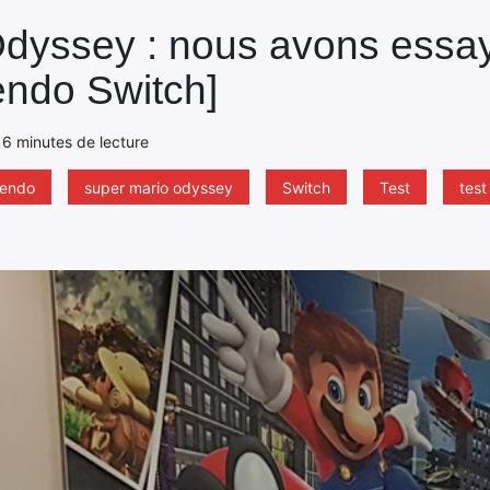
dyssey : nous avons essayé
endo Switch]
 - 6 minutes de lecture
tendo
super mario odyssey
Switch
Test
test