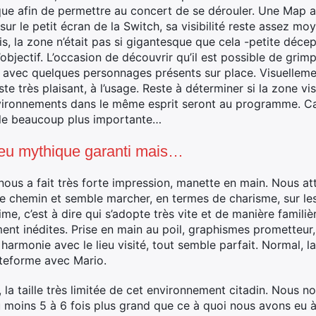
 afin de permettre au concert de se dérouler. Une Map aide
sur le petit écran de la Switch, sa visibilité reste assez mo
, la zone n’était pas si gigantesque que cela -petite décepti
objectif. L’occasion de découvrir qu’il est possible de grimpe
r avec quelques personnages présents sur place. Visuellemen
ste très plaisant, à l’usage. Reste à déterminer si la zone vi
environnements dans le même esprit seront au programme. Ca
ille beaucoup plus importante…
jeu mythique garanti mais…
nous a fait très forte impression, manette en main. Nous at
 le chemin et semble marcher, en termes de charisme, sur le
e, c’est à dire qui s’adopte très vite et de manière familiè
ment inédites. Prise en main au poil, graphismes prometteur
armonie avec le lieu visité, tout semble parfait. Normal, l
ateforme avec Mario.
 la taille très limitée de cet environnement citadin. Nous 
moins 5 à 6 fois plus grand que ce à quoi nous avons eu à 