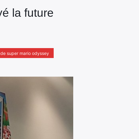
 la future
 de super mario odyssey