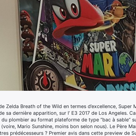
e Zelda Breath of the Wild en termes d’excellence, Super 
e sa dernière apparition, sur l’ E3 2017 de Los Angeles.
Car
ur du plombier au format plateforme de type “bac à sable” s
(voire, Mario Sunshine, moins bon selon nous). Le Père Mari
stres prédécesseurs ? Premier avis dans cette preview de 