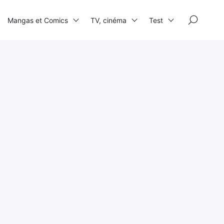
×
Mangas et Comics
TV, cinéma
Test