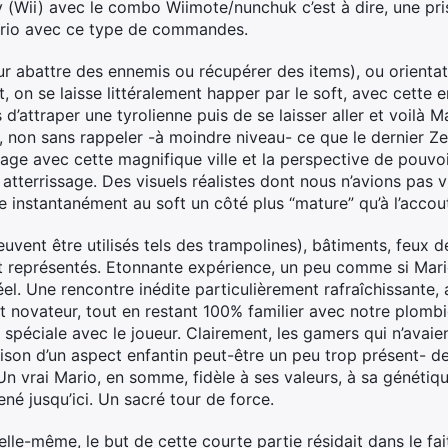
(Wii) avec le combo Wiimote/nunchuk c’est à dire, une pri
ario avec ce type de commandes.
ur abattre des ennemis ou récupérer des items), ou orienta
 on se laisse littéralement happer par le soft, avec cette e
 d’attraper une tyrolienne puis de se laisser aller et voilà 
, non sans rappeler -à moindre niveau- ce que le dernier Zeld
gage avec cette magnifique ville et la perspective de pouvo
 atterrissage. Des visuels réalistes dont nous n’avions pas 
e instantanément au soft un côté plus “mature” qu’à l’acco
uvent être utilisés tels des trampolines), bâtiments, feux de
eprésentés. Etonnante expérience, un peu comme si Mario 
l. Une rencontre inédite particulièrement rafraîchissante, 
 novateur, tout en restant 100% familier avec notre plombie
 spéciale avec le joueur. Clairement, les gamers qui n’avaien
ison d’un aspect enfantin peut-être un peu trop présent- de
n vrai Mario, en somme, fidèle à ses valeurs, à sa génétiqu
né jusqu’ici. Un sacré tour de force.
 elle-même, le but de cette courte partie résidait dans le fa