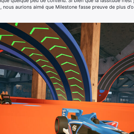
anque quelque peu de contenu. Si bien que la lassitude n’est 
i, nous aurions aimé que Milestone fasse preuve de plus d’o