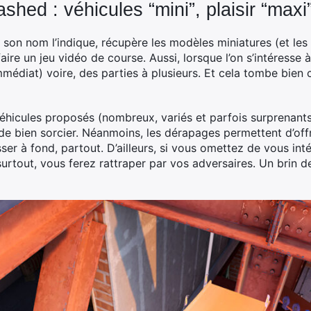
hed : véhicules “mini”, plaisir “maxi
n nom l’indique, récupère les modèles miniatures (et les c
ire un jeu vidéo de course. Aussi, lorsque l’on s’intéresse à
médiat) voire, des parties à plusieurs. Et cela tombe bien c
éhicules proposés (nombreux, variés et parfois surprenants) 
n de bien sorcier. Néanmoins, les dérapages permettent d’offr
sser à fond, partout. D’ailleurs, si vous omettez de vous int
 surtout, vous ferez rattraper par vos adversaires. Un brin d