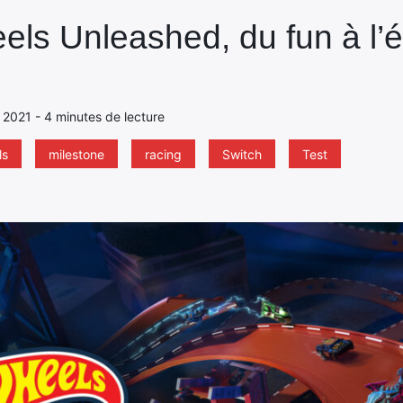
els Unleashed, du fun à l’ét
 2021 - 4 minutes de lecture
ls
milestone
racing
Switch
Test