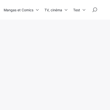
×
Mangas et Comics
TV, cinéma
Test