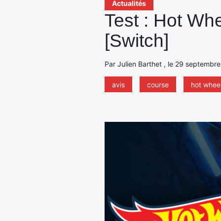
Actualités
Test : Hot Whe
[Switch]
Par Julien Barthet , le 29 septembre
avis
course
hot whee