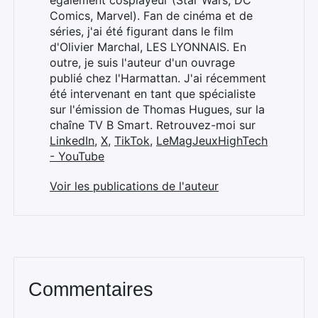
également cosplayeur (Star Wars, DC
Comics, Marvel). Fan de cinéma et de
séries, j'ai été figurant dans le film
d'Olivier Marchal, LES LYONNAIS. En
outre, je suis l'auteur d'un ouvrage
publié chez l'Harmattan. J'ai récemment
été intervenant en tant que spécialiste
sur l'émission de Thomas Hugues, sur la
chaîne TV B Smart. Retrouvez-moi sur
LinkedIn
,
X
,
TikTok
,
LeMagJeuxHighTech
- YouTube
Voir les publications de l'auteur
Commentaires