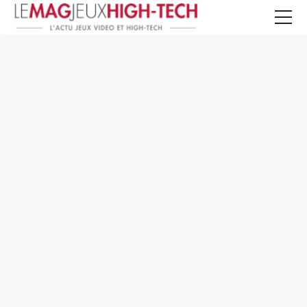
Jeux Vidéo
PC et Hardware
Smartphone et Tablettes
High-Tech
Mangas et Comics
TV, cinéma
Test