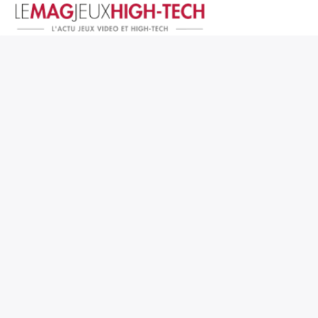
Jeux Vidéo
PC et Hardware
Smartphone et Tablettes
High-Tech
Mangas et Comics
TV, cinéma
Test