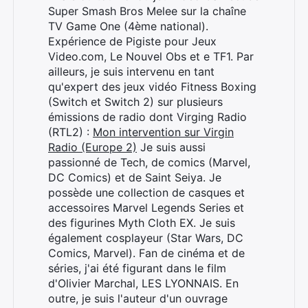
Super Smash Bros Melee sur la chaîne
TV Game One (4ème national).
Expérience de Pigiste pour Jeux
Video.com, Le Nouvel Obs et e TF1. Par
ailleurs, je suis intervenu en tant
qu'expert des jeux vidéo Fitness Boxing
(Switch et Switch 2) sur plusieurs
émissions de radio dont Virging Radio
(RTL2) :
Mon intervention sur Virgin
Radio (Europe 2)
Je suis aussi
passionné de Tech, de comics (Marvel,
DC Comics) et de Saint Seiya. Je
possède une collection de casques et
accessoires Marvel Legends Series et
des figurines Myth Cloth EX. Je suis
également cosplayeur (Star Wars, DC
Comics, Marvel). Fan de cinéma et de
séries, j'ai été figurant dans le film
d'Olivier Marchal, LES LYONNAIS. En
Rechercher
outre, je suis l'auteur d'un ouvrage
: