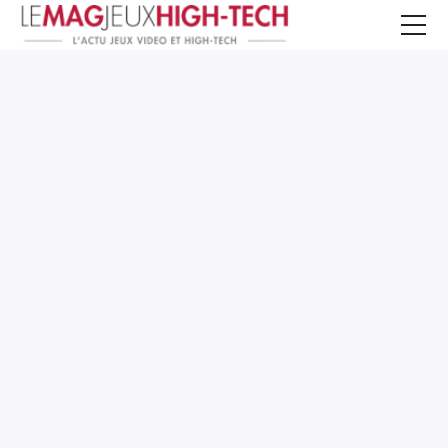
Jeux Vidéo
PC et Hardware
Smartphone et Tablettes
High-Tech
Mangas et Comics
TV, cinéma
Test